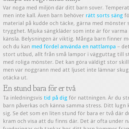
Var noga med miljön där ditt barn sover. Temperat
men inte kall. Även barn behöver
rätt sorts säng
fö
material på kudde och täcke, gärna med mönster 
trygghet. Mjuka sängkläder som inte är för varma 
känsla. Belysningen är viktig. Många barn finner
och du kan
med fördel använda en nattlampa
– det
stort utbud, allt från små lampor i vägguttag till
med roliga mönster. Det kan göra väldigt stor ski
men var noggrann med att ljuset inte lämnar sku
otäcka ut.
En stund bara för er två
Ta inledningsvis
tid på dig
för nattningen. Är du s
barn påverkas och känna samma stress. Ditt lugn
sig. Se det som en liten stund för bara er två där 
kram och visa att du finns där. Det är ofta under
funderingar och tankar hos ditt barn kommer fram.