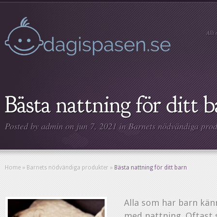
Allt
Bästa nattning för ditt 
Posted by
admin
on jun 7, 2021 in
Barnets nödvändiga prod
Home
»
Barnets nödvändiga produkter
»
Bästa nattning för ditt barn
Alla som har barn kä
med nattning. Oftast 