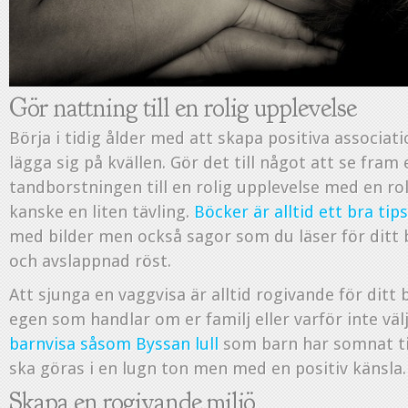
Gör nattning till en rolig upplevelse
Börja i tidig ålder med att skapa positiva associatio
lägga sig på kvällen. Gör det till något att se fram
tandborstningen till en rolig upplevelse med en ro
kanske en liten tävling.
Böcker är alltid ett bra tips
med bilder men också sagor som du läser för ditt
och avslappnad röst.
Att sjunga en vaggvisa är alltid rogivande för ditt 
egen som handlar om er familj eller varför inte väl
barnvisa såsom Byssan lull
som barn har somnat till
ska göras i en lugn ton men med en positiv känsla.
Skapa en rogivande miljö