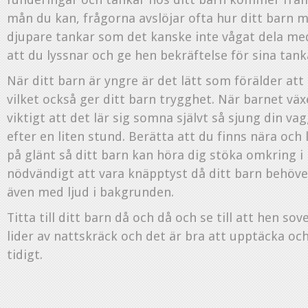
mån du kan, frågorna avslöjar ofta hur ditt barn 
djupare tankar som det kanske inte vågat dela med
att du lyssnar och ge hen bekräftelse för sina tank
När ditt barn är yngre är det lätt som förälder att 
vilket också ger ditt barn trygghet. När barnet vä
viktigt att det lär sig somna självt så sjung din v
efter en liten stund. Berätta att du finns nära oc
på glänt så ditt barn kan höra dig stöka omkring i 
nödvändigt att vara knäpptyst då ditt barn behöve
även med ljud i bakgrunden.
Titta till ditt barn då och då och se till att hen sove
lider av nattskräck och det är bra att upptäcka oc
tidigt.