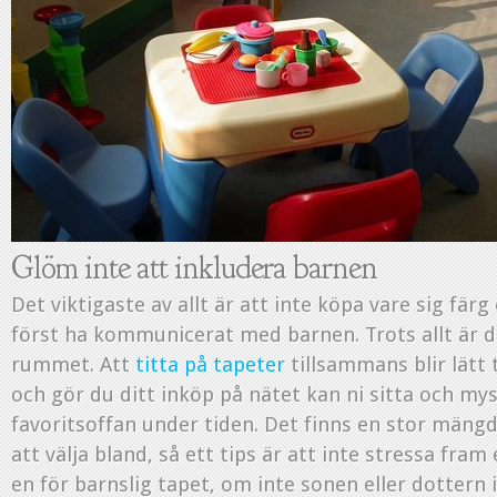
Glöm inte att inkludera barnen
Det viktigaste av allt är att inte köpa vare sig färg
först ha kommunicerat med barnen. Trots allt är d
rummet. Att
titta på tapeter
tillsammans blir lätt t
och gör du ditt inköp på nätet kan ni sitta och m
favoritsoffan under tiden. Det finns en stor mängd
att välja bland, så ett tips är att inte stressa fram e
en för barnslig tapet, om inte sonen eller dottern i