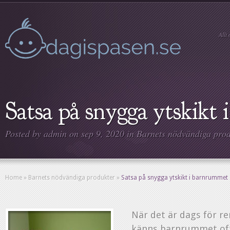
Allt
Satsa på snygga ytskikt
Posted by
admin
on sep 9, 2020 in
Barnets nödvändiga prod
Home
»
Barnets nödvändiga produkter
»
Satsa på snygga ytskikt i barnrummet
När det är dags för 
känns barnrummet of