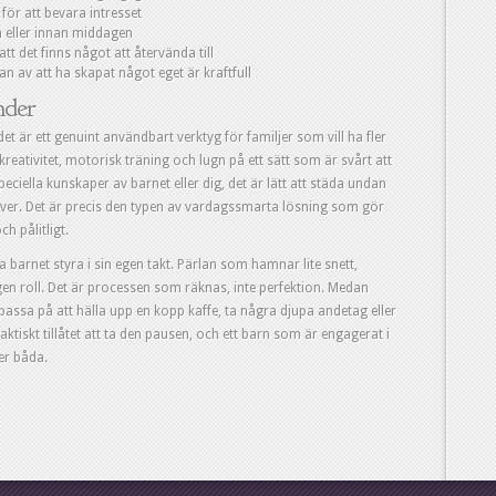
för att bevara intresset
an eller innan middagen
tt det finns något att återvända till
an av att ha skapat något eget är kraftfull
nder
et är ett genuint användbart verktyg för familjer som vill ha fler
eativitet, motorisk träning och lugn på ett sätt som är svårt att
speciella kunskaper av barnet eller dig, det är lätt att städa undan
t över. Det är precis den typen av vardagssmarta lösning som gör
ch pålitligt.
a barnet styra i sin egen takt. Pärlan som hamnar lite snett,
ngen roll. Det är processen som räknas, inte perfektion. Medan
, passa på att hälla upp en kopp kaffe, ta några djupa andetag eller
faktiskt tillåtet att ta den pausen, och ett barn som är engagerat i
er båda.