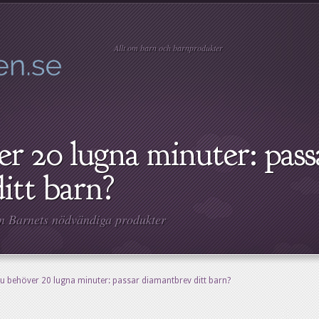
Allt om barn och barnprodukter
r 20 lugna minuter: pass
itt barn?
in
Barnets nödvändiga produkter
u behöver 20 lugna minuter: passar diamantbrev ditt barn?