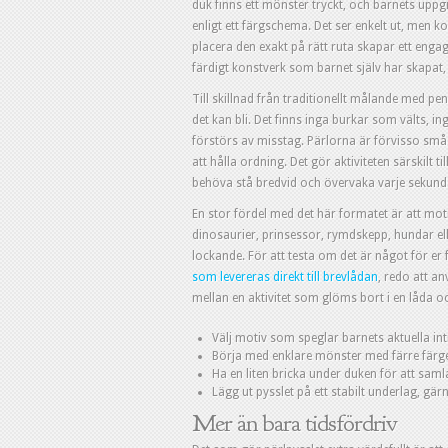
duk finns ett mönster tryckt, och barnets uppgif
enligt ett färgschema. Det ser enkelt ut, men k
placera den exakt på rätt ruta skapar ett enga
färdigt konstverk som barnet själv har skapat, 
Till skillnad från traditionellt målande med pe
det kan bli. Det finns inga burkar som välts,
förstörs av misstag. Pärlorna är förvisso små
att hålla ordning. Det gör aktiviteten särskilt ti
behöva stå bredvid och övervaka varje sekund
En stor fördel med det här formatet är att moti
dinosaurier, prinsessor, rymdskepp, hundar el
lockande. För att testa om det är något för er f
som levereras direkt till brevlådan
, redo att a
mellan en aktivitet som glöms bort i en låda o
Välj motiv som speglar barnets aktuella i
Börja med enklare mönster med färre färge
Ha en liten bricka under duken för att saml
Lägg ut pysslet på ett stabilt underlag, gä
Mer än bara tidsfördriv