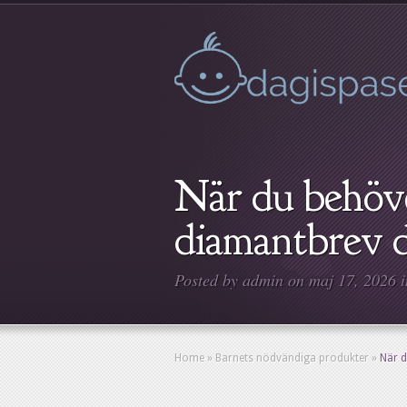
När du behöve
diamantbrev d
Posted by
admin
on maj 17, 2026 
Home
»
Barnets nödvändiga produkter
»
När d