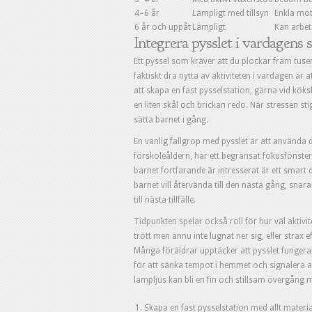
4–6 år
Lämpligt med tillsyn
Enkla mot
6 år och uppåt
Lämpligt
Kan arbet
Integrera pysslet i vardagens 
Ett pyssel som kräver att du plockar fram tuse
faktiskt dra nytta av aktiviteten i vardagen är at
att skapa en fast pysselstation, gärna vid köksbo
en liten skål och brickan redo. När stressen st
sätta barnet i gång.
En vanlig fallgrop med pysslet är att använda 
förskoleåldern, har ett begränsat fokusfönster.
barnet fortfarande är intresserat är ett smart d
barnet vill återvända till den nästa gång, snara
till nästa tillfälle.
Tidpunkten spelar också roll för hur väl aktivi
trött men ännu inte lugnat ner sig, eller strax 
Många föräldrar upptäcker att pysslet fungera
för att sänka tempot i hemmet och signalera at
lampljus kan bli en fin och stillsam övergång m
Skapa en fast pysselstation med allt material