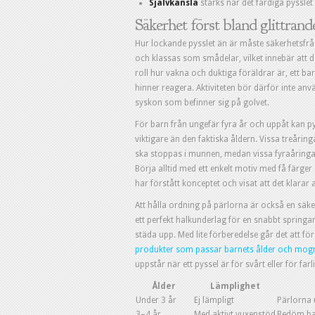
Självkänsla
stärks när det färdiga pysslet 
Säkerhet först bland glittrand
Hur lockande pysslet än är måste säkerhetsfr
och klassas som smådelar, vilket innebär att d
roll hur vakna och duktiga föräldrar är, ett b
hinner reagera. Aktiviteten bör därför inte anv
syskon som befinner sig på golvet.
För barn från ungefär fyra år och uppåt kan 
viktigare än den faktiska åldern. Vissa treår
ska stoppas i munnen, medan vissa fyraåringar 
Börja alltid med ett enkelt motiv med få färger 
har förstått konceptet och visat att det klara
Att hålla ordning på pärlorna är också en säker
ett perfekt halkunderlag för en snabbt springan
städa upp. Med lite förberedelse går det att fö
produkter som passar barnets ålder och mog
uppstår när ett pyssel är för svårt eller för farli
Ålder
Lämplighet
Under 3 år
Ej lämpligt
Pärlorna 
3–4 år
Med aktivt vuxenstöd
Bedöm bar