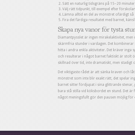
Sätt en naturlig tidsgräns på 15–20 minuter 
Välj rätt tidpunkt, till exempel efter förskol
Lämna alltid en del av mönstret ofärdigt så a
Fira det färdiga resultatet med barnet, känsl
Skapa nya vanor för tysta stu
Diamantpysslet är ingen mirakelaktivitet, men d
skärmfria stunder i vardagen. Det kombinerar kr
hitta i andra enkla aktiviteter. Det kräver inga 
och resulterar i något barnet faktiskt är stol
skillnad över tid, inte dramatiskt, men stadigt o
Det viktigaste rådet är att sänka kraven och låt
mönstret som inte blir exakt rätt, det spelar i
barnet sitter fördjupat i sina glittrande stenar
bara stå stilla vid köksbordet en stund. Det är 
något meningsfullt gör den pausen möjlig för 