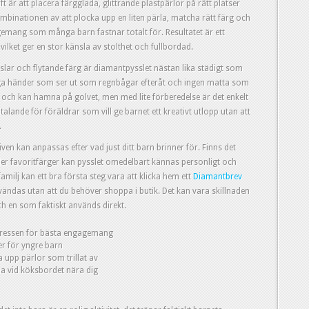
t är att placera färgglada, glittrande plastpärlor på rätt platser
ombinationen av att plocka upp en liten pärla, matcha rätt färg och
gemang som många barn fastnar totalt för. Resultatet är ett
vilket ger en stor känsla av stolthet och fullbordad.
nslar och flytande färg är diamantpysslet nästan lika städigt som
 inga händer som ser ut som regnbågar efteråt och ingen matta som
 och kan hamna på golvet, men med lite förberedelse är det enkelt
lltalande för föräldrar som vill ge barnet ett kreativt utlopp utan att
.
ven kan anpassas efter vad just ditt barn brinner för. Finns det
ler favoritfärger kan pysslet omedelbart kännas personligt och
amilj kan ett bra första steg vara att klicka hem ett
Diamantbrev
nvändas utan att du behöver shoppa i butik. Det kan vara skillnaden
ch en som faktiskt används direkt.
ntressen för bästa engagemang
r för yngre barn
a upp pärlor som trillat av
rna vid köksbordet nära dig