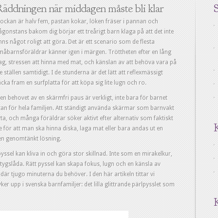
äddningen när middagen måste bli klar
S
lockan är halv fem, pastan kokar, löken fräser i pannan och
ågonstans bakom dig börjar ett treårigt barn klaga på att det inte
inns något roligt att göra. Det är ett scenario som de flesta
måbarnsföräldrar känner igen i märgen. Tröttheten efter en lång
ag, stressen att hinna med mat, och känslan av att behöva vara på
re ställen samtidigt. I de stunderna är det lätt att reflexmässigt
äcka fram en surfplatta för att köpa sig lite lugn och ro.
en behovet av en skärmfri paus är verkligt, inte bara för barnet
tan för hela familjen. Att ständigt använda skärmar som barnvakt
ta, och många föräldrar söker aktivt efter alternativ som faktiskt
e för att man ska hinna diska, laga mat eller bara andas ut en
 en genomtänkt lösning.
pyssel kan kliva in och göra stor skillnad. Inte som en mirakelkur,
tygslåda. Rätt pyssel kan skapa fokus, lugn och en känsla av
är tjugo minuterna du behöver. I den här artikeln tittar vi
er upp i svenska barnfamiljer: det lilla glittrande pärlpysslet som