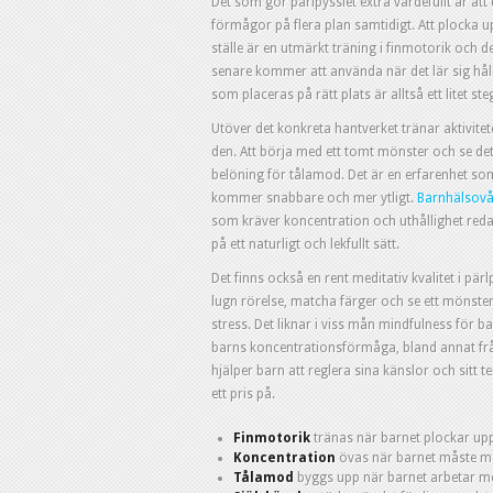
Det som gör pärlpysslet extra värdefullt är att d
förmågor på flera plan samtidigt. Att plocka up
ställe är en utmärkt träning i finmotorik och
senare kommer att använda när det lär sig håll
som placeras på rätt plats är alltså ett litet st
Utöver det konkreta hantverket tränar aktivite
den. Att börja med ett tomt mönster och se det 
belöning för tålamod. Det är en erfarenhet som
kommer snabbare och mer ytligt.
Barnhälsovår
som kräver koncentration och uthållighet redan 
på ett naturligt och lekfullt sätt.
Det finns också en rent meditativ kvalitet i p
lugn rörelse, matcha färger och se ett mönste
stress. Det liknar i viss mån mindfulness för b
barns koncentrationsförmåga, bland annat f
hjälper barn att reglera sina känslor och sitt 
ett pris på.
Finmotorik
tränas när barnet plockar up
Koncentration
övas när barnet måste ma
Tålamod
byggs upp när barnet arbetar mot 