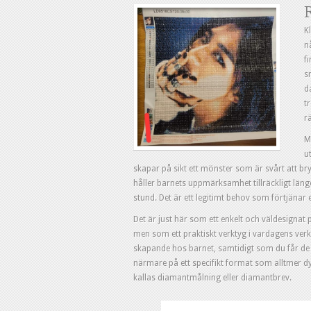
R
K
n
f
s
d
t
r
M
u
skapar på sikt ett mönster som är svårt att bry
håller barnets uppmärksamhet tillräckligt läng
stund. Det är ett legitimt behov som förtjänar
Det är just här som ett enkelt och väldesignat 
men som ett praktiskt verktyg i vardagens verk
skapande hos barnet, samtidigt som du får de d
närmare på ett specifikt format som alltmer dyk
kallas diamantmålning eller diamantbrev.