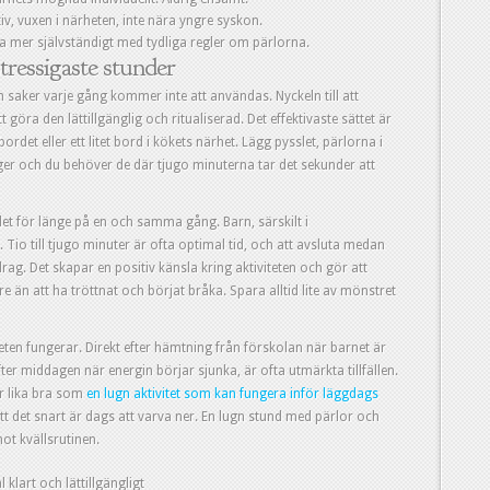
iv, vuxen i närheten, inte nära yngre syskon.
a mer självständigt med tydliga regler om pärlorna.
stressigaste stunder
n saker varje gång kommer inte att användas. Nyckeln till att
t göra den lättillgänglig och ritualiserad. Det effektivaste sättet är
rdet eller ett litet bord i kökets närhet. Lägg pysslet, pärlorna i
iger och du behöver de där tjugo minuterna tar det sekunder att
det för länge på en och samma gång. Barn, särskilt i
 Tio till tjugo minuter är ofta optimal tid, och att avsluta medan
rag. Det skapar en positiv känsla kring aktiviteten och gör att
re än att ha tröttnat och börjat bråka. Spara alltid lite av mönstret
teten fungerar. Direkt efter hämtning från förskolan när barnet är
efter middagen när energin börjar sjunka, är ofta utmärkta tillfällen.
r lika bra som
en lugn aktivitet som kan fungera inför läggdags
t det snart är dags att varva ner. En lugn stund med pärlor och
ot kvällsrutinen.
 klart och lättillgängligt