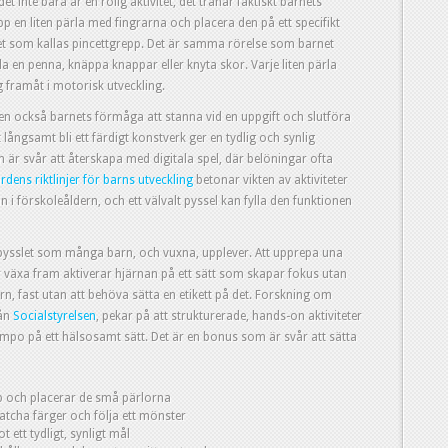
et inte bara är en rolig aktivitet, det tränar faktiskt barnets
p en liten pärla med fingrarna och placera den på ett specifikt
 det som kallas pincettgrepp. Det är samma rörelse som barnet
a en penna, knäppa knappar eller knyta skor. Varje liten pärla
eg framåt i motorisk utveckling.
ten också barnets förmåga att stanna vid en uppgift och slutföra
långsamt bli ett färdigt konstverk ger en tydlig och synlig
 är svår att återskapa med digitala spel, där belöningar ofta
dens riktlinjer för barns utveckling
betonar vikten av aktiviteter
i förskoleåldern, och ett välvalt pyssel kan fylla den funktionen
ärlpysslet som många barn, och vuxna, upplever. Att upprepa una
r växa fram aktiverar hjärnan på ett sätt som skapar fokus utan
arn, fast utan att behöva sätta en etikett på det. Forskning om
rån
Socialstyrelsen
, pekar på att strukturerade, hands-on aktiviteter
tempo på ett hälsosamt sätt. Det är en bonus som är svår att sätta
p och placerar de små pärlorna
tcha färger och följa ett mönster
ett tydligt, synligt mål