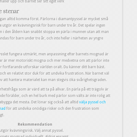
håller upp och barnet ser sitt eget verk
e stenar
ågan alltid komma först. Pärlorna i diamantpyssel är mycket små
e utgör en kvävningsrisk för barn under tre år. Det spelar ingen
arn i den åldern kan snabbt stoppa en pärla i munnen utan att man
ändas för barn under tre år, och inte heller i närheten av yngre
pysslet fungera utmärkt, men anpassning efter barnets mognad är
ingar är mer motoriskt mogna och mer medvetna om att pärlor inte
fortfarande utforskar världen oralt. Du känner ditt barn bäst.
och en relativt stor duk för att undvika frustration. När barnet väl
r av att hantera materialet kan man stegvis öka svårighetsgraden.
hetsfråga som är värd att ta på allvar. En pärla på ett trägolv är
de förälder, och en hel burk med pärlor som välts är inte rolig att
rebygga det mesta. Det lönar sig också att alltid
välja pyssel och
nad
för att undvika onödiga risker och den frustration som
gt.
Rekommendation
utgör kvävningsrisk. Välj annat pyssel.
nets mognad individuellt. Aldrig ensamt.