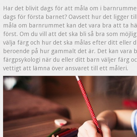
Har det blivit dags för att måla om i barnrumme
dags för första barnet? Oavsett hur det ligger til
måla om barnrummet kan det vara bra att ta häns
först. Om du vill att det ska bli så bra som möjli
välja färg och hur det ska målas efter ditt eller 
beroende på hur gammalt det är. Det kan vara br
färgpsykologi när du eller ditt barn väljer färg o
vettigt att lämna över ansvaret till ett måleri.