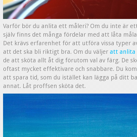
Varför bör du anlita ett måleri? Om du inte är et
själv finns det många fördelar med att låta målar
Det krävs erfarenhet för att utföra vissa typer 
att det ska bli riktigt bra. Om du väljer
att anlita
de att sköta allt åt dig förutom val av färg. De 
oftast mycket effektivare och snabbare. Du kom
att spara tid, som du istället kan lägga på ditt b
annat. Låt proffsen sköta det.