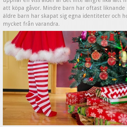
uppnår en viss ålder är det inte längre lika lätt 
att köpa gåvor. Mindre barn har oftast liknande
äldre barn har skapat sig egna identiteter och h
mycket från varandra.