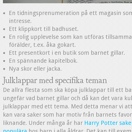
En tidningsprenumeration på ett magasin so
intresse.
Ett klippkort till badhuset.
En rolig upplevelse som kan utföras tillsamma
förälder, t.ex. åka gokart.
Ett presentkort i en butik som barnet gillar.
En spännande kapitelbok.
Nya skor eller jacka.
Julklappar med specifika teman
De allra flesta som ska köpa julklappar till ett b
ungefär vad barnet gillar och då kan det vara ku
julklappar med ett tema. Med detta menar vi att 
kan vara saker som har motiv från barnets favori
liknande. Under många år har
Harry Potter sake
populära
hos barn i alla åldrar. Det kan till exe