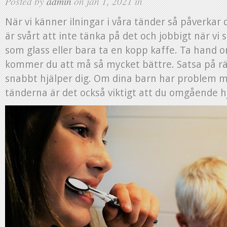
Posted by
admin
on jan 1, 2021 in
När vi känner ilningar i våra tänder så påverkar d
är svårt att inte tänka på det och jobbigt när vi
som glass eller bara ta en kopp kaffe. Ta hand o
kommer du att må så mycket bättre. Satsa på r
snabbt hjälper dig. Om dina barn har problem me
tänderna är det också viktigt att du omgående h