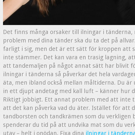
Det finns många orsaker till ilningar i tänderna
problem med dina tänder ska du ta det på allvar.
farligt i sig, men det är ett sätt för kroppen att s
inte stämmer. Det kan vara en trasig lagning, at
att tandemaljen på något annat sätt har blivit 
ilningar i tänderna så påverkar det hela vardagen
äta, men ibland också mellan måltiderna. Du är 
in ett djupt andetag med kall luft – känner hur de
Riktigt jobbigt. Ett annat problem med att inte ta
att det kan påverka vad du äter. Istället för att 
tandborsten och tandkrämen som du verkligen b
spenderar du tid på att undvika mat som du verk
utav – helt i onödan. Fixa dina
ilningar i tändern