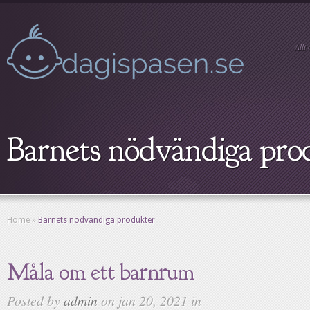
Allt
Barnets nödvändiga pro
Home
»
Barnets nödvändiga produkter
Måla om ett barnrum
Posted by
admin
on jan 20, 2021 in