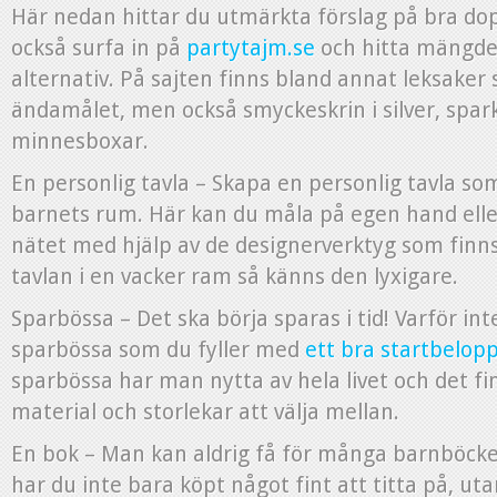
Här nedan hittar du utmärkta förslag på bra do
också surfa in på
partytajm.se
och hitta mängde
alternativ. På sajten finns bland annat leksaker
ändamålet, men också smyckeskrin i silver, spark
minnesboxar.
En personlig tavla – Skapa en personlig tavla so
barnets rum. Här kan du måla på egen hand elle
nätet med hjälp av de designerverktyg som finns 
tavlan i en vacker ram så känns den lyxigare.
Sparbössa – Det ska börja sparas i tid! Varför in
sparbössa som du fyller med
ett bra startbelop
sparbössa har man nytta av hela livet och det f
material och storlekar att välja mellan.
En bok – Man kan aldrig få för många barnböck
har du inte bara köpt något fint att titta på, ut